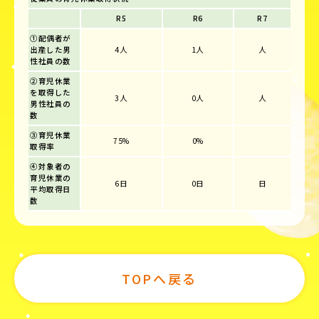
R5
R6
R7
①配偶者が
出産した男
4人
1人
人
性社員の数
②育児休業
を取得した
3人
0人
人
男性社員の
数
③育児休業
75%
0%
取得率
④対象者の
育児休業の
6日
0日
日
平均取得日
数
TOPへ戻る