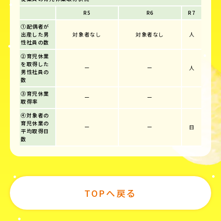
R5
R6
R7
①配偶者が
出産した男
対象者なし
対象者なし
人
性社員の数
②育児休業
を取得した
ー
ー
人
男性社員の
数
③育児休業
ー
ー
取得率
④対象者の
育児休業の
ー
ー
日
平均取得日
数
TOPへ戻る