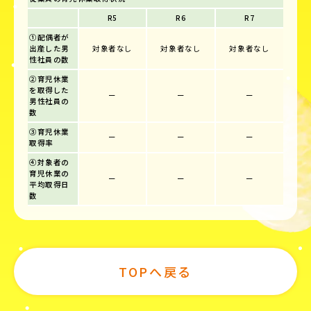
R5
R6
R7
①配偶者が
出産した男
対象者なし
対象者なし
対象者なし
性社員の数
②育児休業
を取得した
ー
ー
ー
男性社員の
数
③育児休業
ー
ー
ー
取得率
④対象者の
育児休業の
ー
ー
ー
平均取得日
数
TOPへ戻る