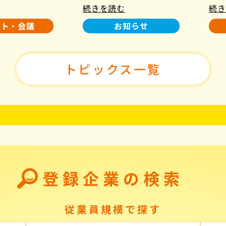
続きを読む
続き
使用について
た！
ント・会議
お知らせ
トピックス一覧
登録企業の検索
従業員規模で探す