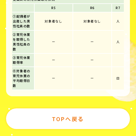
R5
R6
R7
①配偶者が
出産した男
対象者なし
対象者なし
人
性社員の数
②育児休業
を取得した
ー
ー
人
男性社員の
数
③育児休業
ー
ー
取得率
④対象者の
育児休業の
ー
ー
日
平均取得日
数
TOPへ戻る