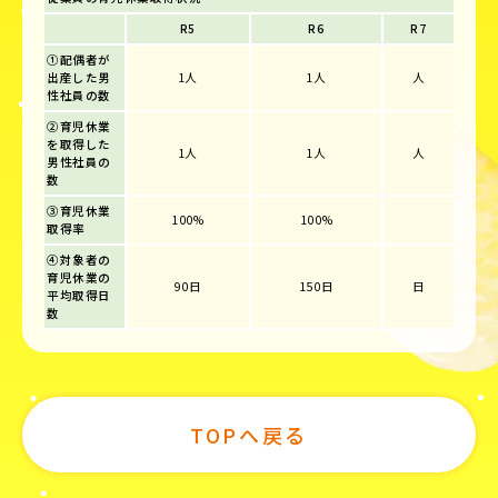
R5
R6
R7
①配偶者が
出産した男
1人
1人
人
性社員の数
②育児休業
を取得した
1人
1人
人
男性社員の
数
③育児休業
100%
100%
取得率
④対象者の
育児休業の
90日
150日
日
平均取得日
数
TOPへ戻る