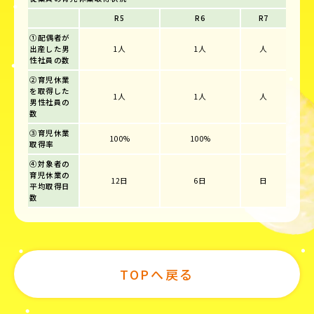
R5
R6
R7
①配偶者が
出産した男
1人
1人
人
性社員の数
②育児休業
を取得した
1人
1人
人
男性社員の
数
③育児休業
100%
100%
取得率
④対象者の
育児休業の
12日
6日
日
平均取得日
数
TOPへ戻る