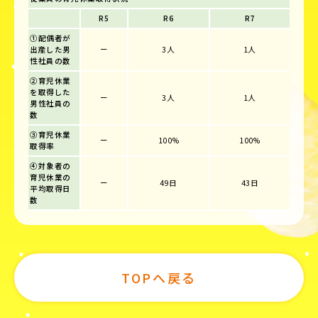
R5
R6
R7
①配偶者が
出産した男
ー
3人
1人
性社員の数
②育児休業
を取得した
ー
3人
1人
男性社員の
数
③育児休業
ー
100%
100%
取得率
④対象者の
育児休業の
ー
49日
43日
平均取得日
数
TOPへ戻る