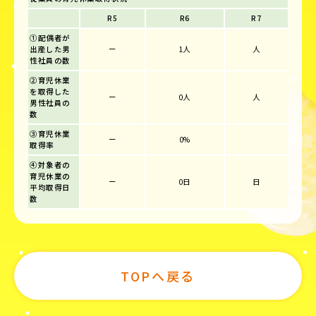
R5
R6
R7
①配偶者が
出産した男
ー
1人
人
性社員の数
②育児休業
を取得した
ー
0人
人
男性社員の
数
③育児休業
ー
0%
取得率
④対象者の
育児休業の
ー
0日
日
平均取得日
数
TOPへ戻る