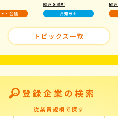
続きを読む
続き
使用について
た！
ント・会議
お知らせ
トピックス一覧
登録企業の検索
従業員規模で探す