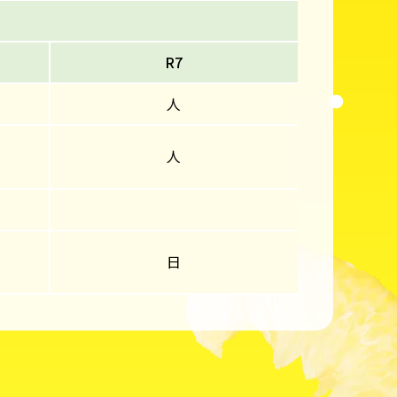
R7
人
人
日