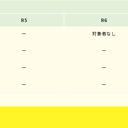
R5
R6
ー
対象者なし
ー
ー
ー
ー
ー
ー