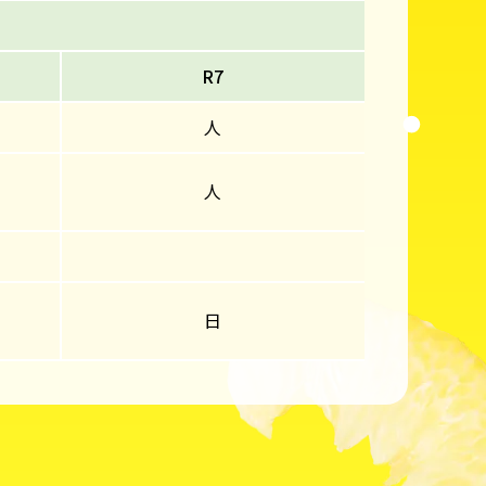
R7
人
人
日