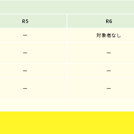
R5
R6
ー
対象者なし
ー
ー
ー
ー
ー
ー