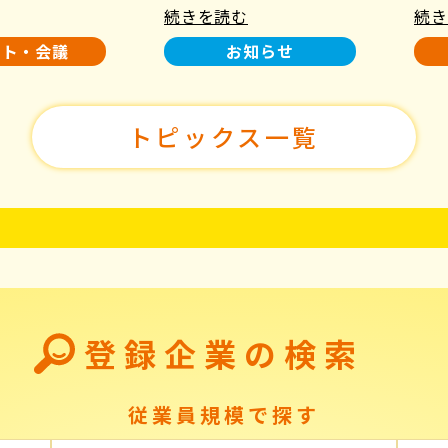
続きを読む
続き
使用について
た！
ント・会議
お知らせ
トピックス一覧
登録企業の検索
従業員規模で探す