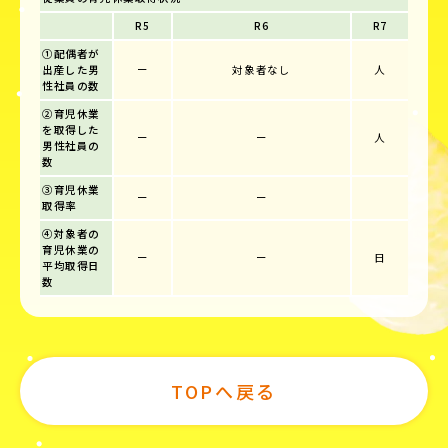
R5
R6
R7
①配偶者が
出産した男
ー
対象者なし
人
性社員の数
②育児休業
を取得した
ー
ー
人
男性社員の
数
③育児休業
ー
ー
取得率
④対象者の
育児休業の
ー
ー
日
平均取得日
数
TOPへ戻る