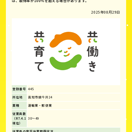
は、取得率が100％を超える場合があります。
2025年08月29日
登録番号
445
所在地
高知市鏡今井24
業種
運輸業・郵便業
従業員数
（R7.4.1
30～49
現在）
従業員の育児休業取得状況