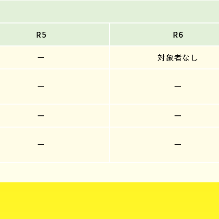
R5
R6
ー
対象者なし
ー
ー
ー
ー
ー
ー