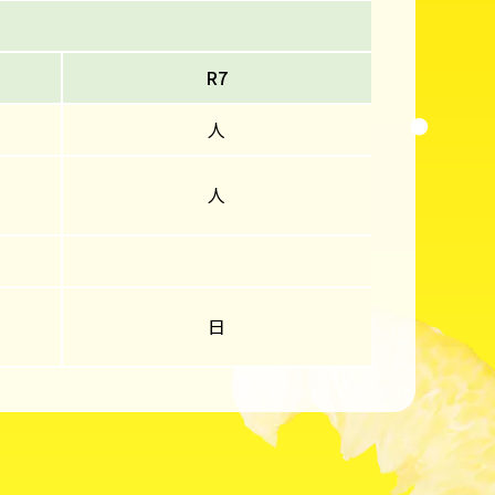
R7
人
人
日