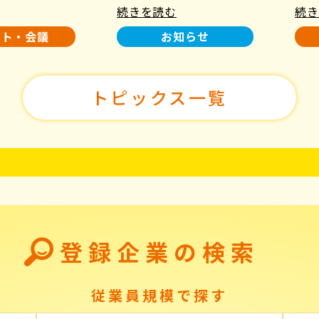
続きを読む
続き
使用について
た！
ント・会議
お知らせ
トピックス一覧
登録企業の検索
従業員規模で探す