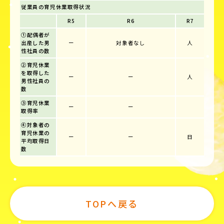
従業員の育児休業取得状況
R5
R6
R7
①配偶者が
出産した男
ー
対象者なし
人
性社員の数
②育児休業
を取得した
ー
ー
人
男性社員の
数
③育児休業
ー
ー
取得率
④対象者の
育児休業の
ー
ー
日
平均取得日
数
TOPへ戻る