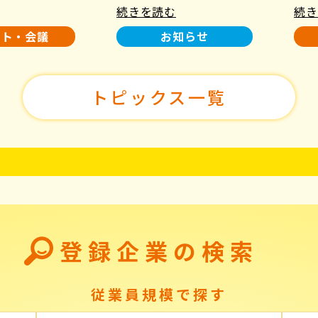
続きを読む
続き
使用について
た！
ント・会議
お知らせ
トピックス一覧
登録企業の検索
従業員規模で探す