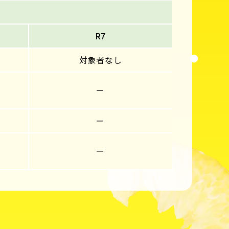
R7
対象者なし
ー
ー
ー