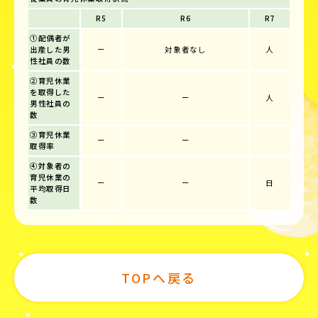
R5
R6
R7
①配偶者が
出産した男
ー
対象者なし
人
性社員の数
②育児休業
を取得した
ー
ー
人
男性社員の
数
③育児休業
ー
ー
取得率
④対象者の
育児休業の
ー
ー
日
平均取得日
数
TOPへ戻る