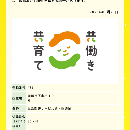
は、取得率が100％を超える場合があります。
2025年08月29日
登録番号
451
南国市下末松１０
所在地
６
業種
生活関連サービス業・娯楽業
従業員数
（R7.4.1
30～49
現在）