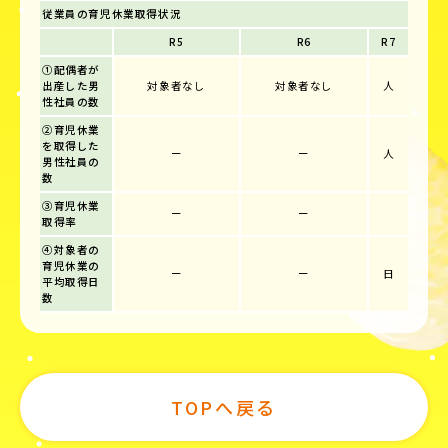
従業員の育児休業取得状況
R5
R6
R7
①配偶者が
出産した男
対象者なし
対象者なし
人
性社員の数
②育児休業
を取得した
ー
ー
人
男性社員の
数
③育児休業
ー
ー
取得率
④対象者の
育児休業の
ー
ー
日
平均取得日
数
TOPへ戻る