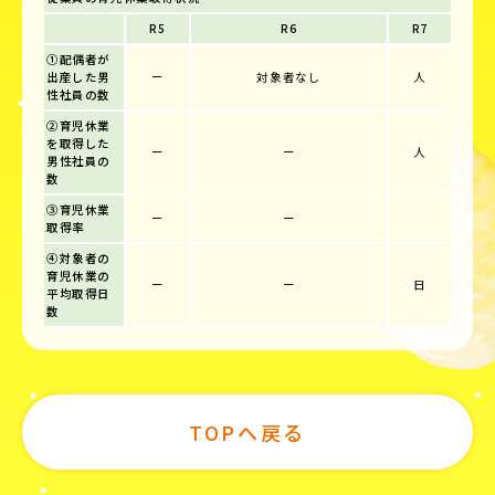
R5
R6
R7
①配偶者が
出産した男
ー
対象者なし
人
性社員の数
②育児休業
を取得した
ー
ー
人
男性社員の
数
③育児休業
ー
ー
取得率
④対象者の
育児休業の
ー
ー
日
平均取得日
数
TOPへ戻る