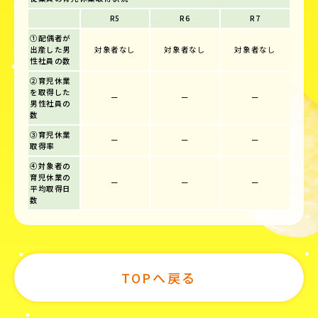
R5
R6
R7
①配偶者が
出産した男
対象者なし
対象者なし
対象者なし
性社員の数
②育児休業
を取得した
ー
ー
ー
男性社員の
数
③育児休業
ー
ー
ー
取得率
④対象者の
育児休業の
ー
ー
ー
平均取得日
数
TOPへ戻る