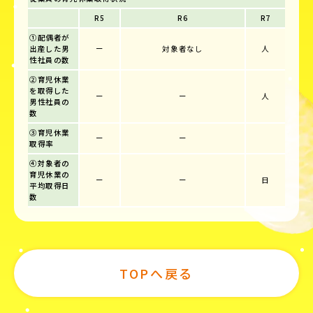
R5
R6
R7
①配偶者が
出産した男
ー
対象者なし
人
性社員の数
②育児休業
を取得した
ー
ー
人
男性社員の
数
③育児休業
ー
ー
取得率
④対象者の
育児休業の
ー
ー
日
平均取得日
数
TOPへ戻る