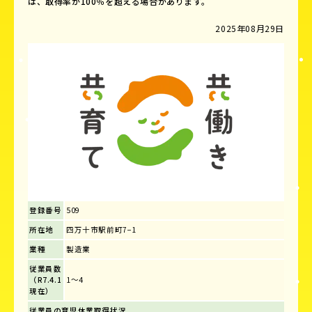
は、取得率が100％を超える場合があります。
2025年08月29日
登録番号
509
所在地
四万十市駅前町7−1
業種
製造業
従業員数
（R7.4.1
1～4
現在）
従業員の育児休業取得状況