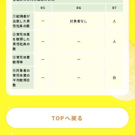
R5
R6
R7
①配偶者が
出産した男
ー
対象者なし
人
性社員の数
②育児休業
を取得した
ー
ー
人
男性社員の
数
③育児休業
ー
ー
取得率
④対象者の
育児休業の
ー
ー
日
平均取得日
数
TOPへ戻る