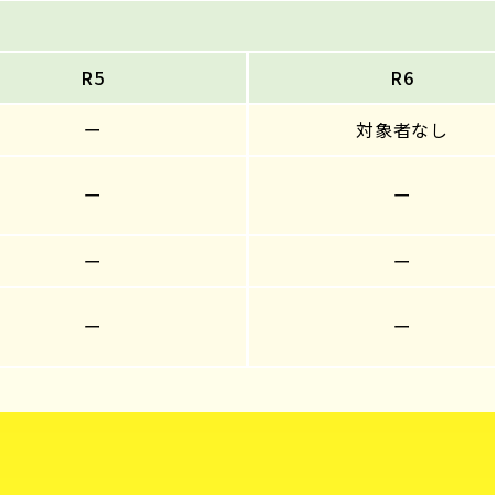
R5
R6
ー
対象者なし
ー
ー
ー
ー
ー
ー