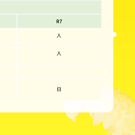
R7
人
人
日