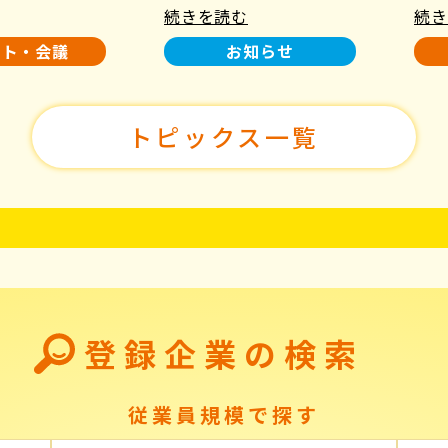
続きを読む
続き
使用について
た！
ント・会議
お知らせ
トピックス一覧
登録企業の検索
従業員規模で探す