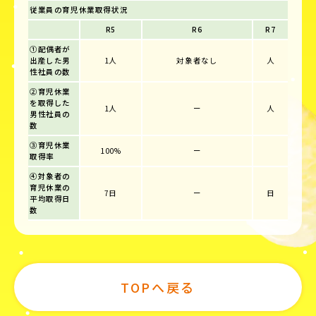
従業員の育児休業取得状況
R5
R6
R7
①配偶者が
出産した男
1人
対象者なし
人
性社員の数
②育児休業
を取得した
1人
ー
人
男性社員の
数
③育児休業
100%
ー
取得率
④対象者の
育児休業の
7日
ー
日
平均取得日
数
TOPへ戻る