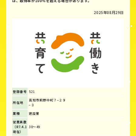
は、取得率が100％を超える場合があります。
2025年08月29日
登録番号
521
高知市薊野中町７−２９
所在地
−３
業種
建設業
従業員数
（R7.4.1
30～49
現在）