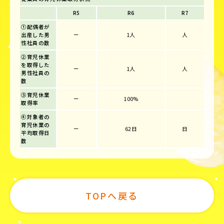
R5
R6
R7
①配偶者が
出産した男
ー
1人
人
性社員の数
②育児休業
を取得した
ー
1人
人
男性社員の
数
③育児休業
ー
100%
取得率
④対象者の
育児休業の
ー
62日
日
平均取得日
数
TOPへ戻る