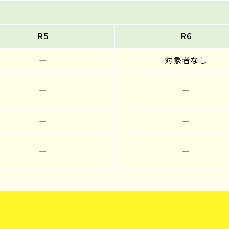
R5
R6
ー
対象者なし
ー
ー
ー
ー
ー
ー