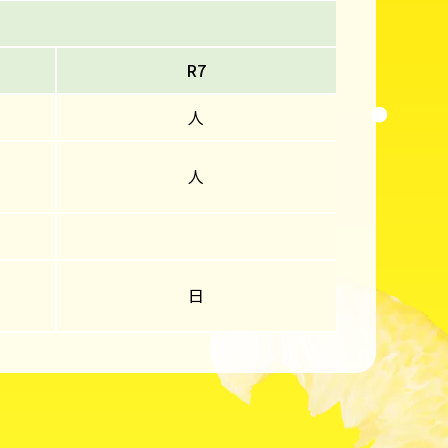
R7
人
人
日