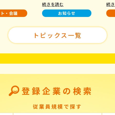
続きを読む
続き
使用について
た！
ント・会議
お知らせ
トピックス一覧
登録企業の検索
従業員規模で探す