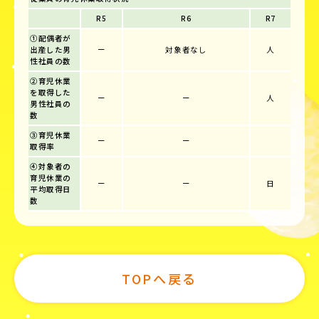
R5
R6
R7
①配偶者が
出産した男
ー
対象者なし
人
性社員の数
②育児休業
を取得した
ー
ー
人
男性社員の
数
③育児休業
ー
ー
取得率
④対象者の
育児休業の
ー
ー
日
平均取得日
数
TOPへ戻る