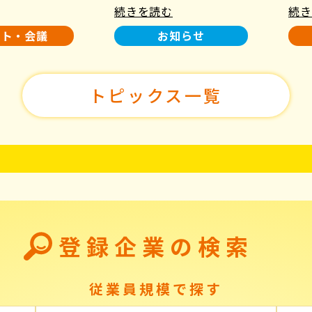
続きを読む
続き
使用について
た！
ント・会議
お知らせ
トピックス一覧
登録企業の検索
従業員規模で探す