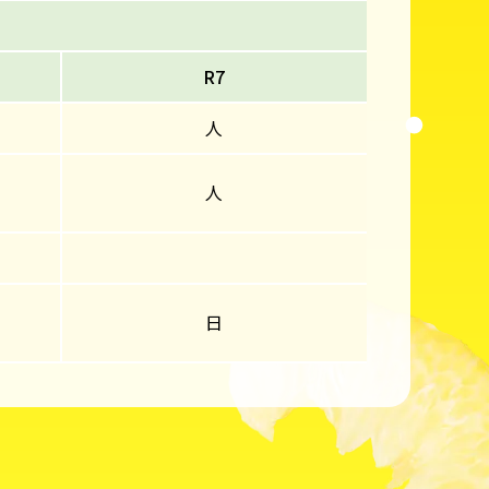
R7
人
人
日