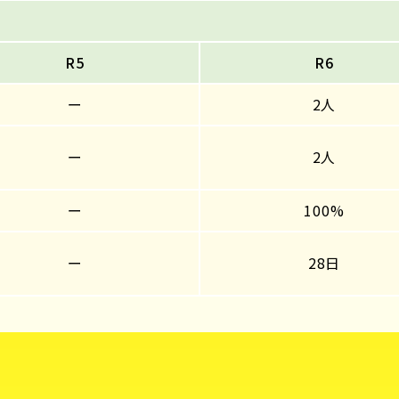
R5
R6
ー
2人
ー
2人
ー
100%
ー
28日