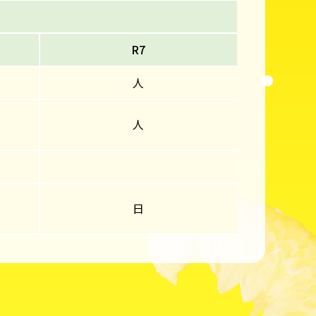
R7
人
人
日