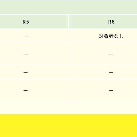
R5
R6
ー
対象者なし
ー
ー
ー
ー
ー
ー