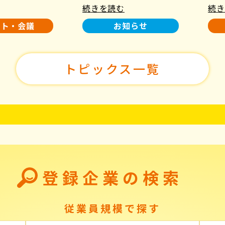
続きを読む
続き
使用について
た！
ント・会議
お知らせ
トピックス一覧
登録企業の検索
従業員規模で探す