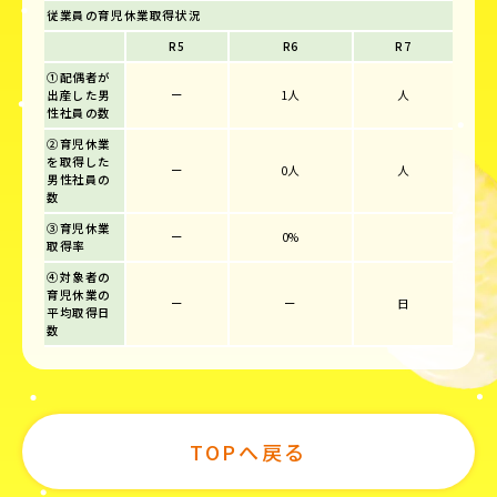
従業員の育児休業取得状況
R5
R6
R7
①配偶者が
出産した男
ー
1人
人
性社員の数
②育児休業
を取得した
ー
0人
人
男性社員の
数
③育児休業
ー
0%
取得率
④対象者の
育児休業の
ー
ー
日
平均取得日
数
TOPへ戻る