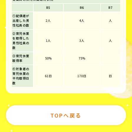
R5
R6
R7
①配偶者が
出産した男
2人
4人
人
性社員の数
②育児休業
を取得した
1人
3人
人
男性社員の
数
③育児休業
50%
75%
取得率
④対象者の
育児休業の
61日
170日
日
平均取得日
数
TOPへ戻る