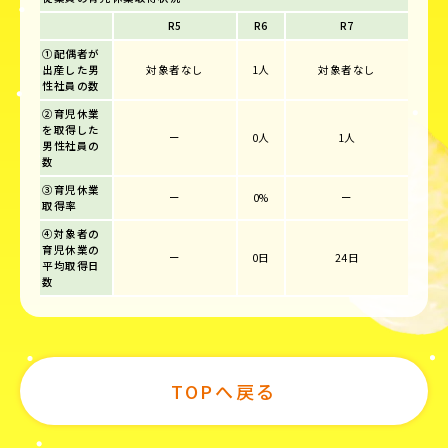
R5
R6
R7
①配偶者が
出産した男
対象者なし
1人
対象者なし
性社員の数
②育児休業
を取得した
ー
0人
1人
男性社員の
数
③育児休業
ー
0%
ー
取得率
④対象者の
育児休業の
ー
0日
24日
平均取得日
数
TOPへ戻る