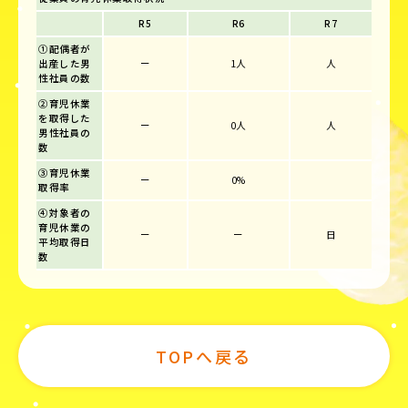
R5
R6
R7
①配偶者が
出産した男
ー
1人
人
性社員の数
②育児休業
を取得した
ー
0人
人
男性社員の
数
③育児休業
ー
0%
取得率
④対象者の
育児休業の
ー
ー
日
平均取得日
数
TOPへ戻る