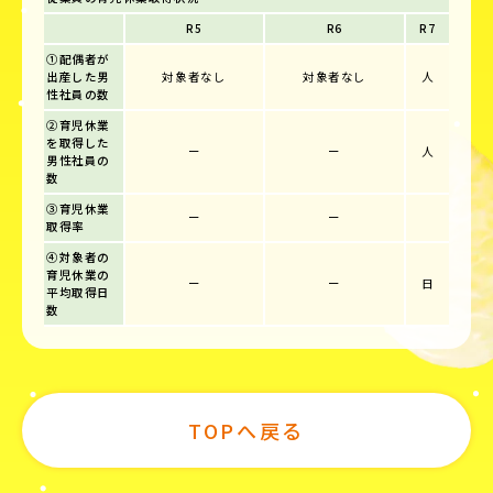
R5
R6
R7
①配偶者が
出産した男
対象者なし
対象者なし
人
性社員の数
②育児休業
を取得した
ー
ー
人
男性社員の
数
③育児休業
ー
ー
取得率
④対象者の
育児休業の
ー
ー
日
平均取得日
数
TOPへ戻る