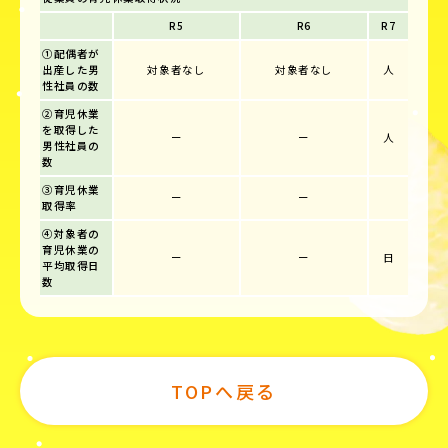
R5
R6
R7
①配偶者が
出産した男
対象者なし
対象者なし
人
性社員の数
②育児休業
を取得した
ー
ー
人
男性社員の
数
③育児休業
ー
ー
取得率
④対象者の
育児休業の
ー
ー
日
平均取得日
数
TOPへ戻る