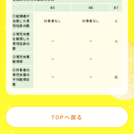
R5
R6
R7
①配偶者が
出産した男
対象者なし
対象者なし
人
性社員の数
②育児休業
を取得した
ー
ー
人
男性社員の
数
③育児休業
ー
ー
取得率
④対象者の
育児休業の
ー
ー
日
平均取得日
数
TOPへ戻る