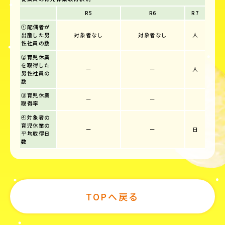
R5
R6
R7
①配偶者が
出産した男
対象者なし
対象者なし
人
性社員の数
②育児休業
を取得した
ー
ー
人
男性社員の
数
③育児休業
ー
ー
取得率
④対象者の
育児休業の
ー
ー
日
平均取得日
数
TOPへ戻る