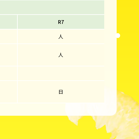
R7
人
人
日