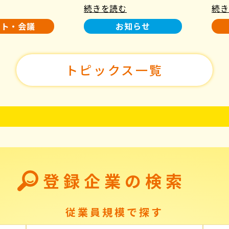
続きを読む
続き
使用について
た！
ント・会議
お知らせ
トピックス一覧
登録企業の検索
従業員規模で探す