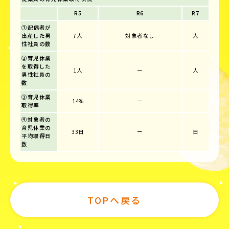
R5
R6
R7
①配偶者が
出産した男
7人
対象者なし
人
性社員の数
②育児休業
を取得した
1人
ー
人
男性社員の
数
③育児休業
14%
ー
取得率
④対象者の
育児休業の
33日
ー
日
平均取得日
数
TOPへ戻る