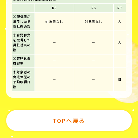
R5
R6
R7
①配偶者が
出産した男
対象者なし
対象者なし
人
性社員の数
②育児休業
を取得した
ー
ー
人
男性社員の
数
③育児休業
ー
ー
取得率
④対象者の
育児休業の
ー
ー
日
平均取得日
数
TOPへ戻る