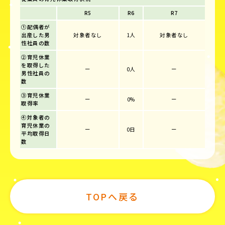
R5
R6
R7
①配偶者が
出産した男
対象者なし
1人
対象者なし
性社員の数
②育児休業
を取得した
ー
0人
ー
男性社員の
数
③育児休業
ー
0%
ー
取得率
④対象者の
育児休業の
ー
0日
ー
平均取得日
数
TOPへ戻る