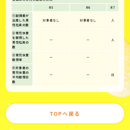
R5
R6
R7
①配偶者が
出産した男
対象者なし
対象者なし
人
性社員の数
②育児休業
を取得した
ー
ー
人
男性社員の
数
③育児休業
ー
ー
取得率
④対象者の
育児休業の
ー
ー
日
平均取得日
数
TOPへ戻る