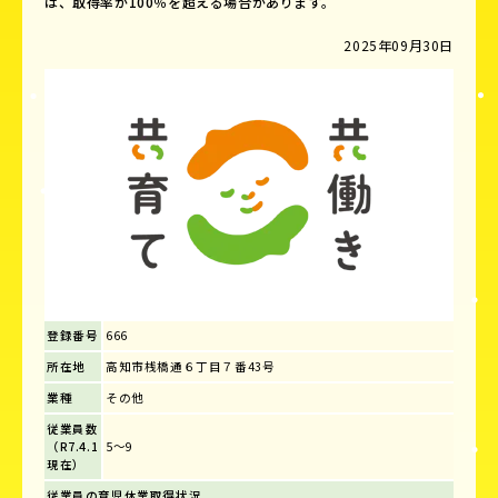
は、取得率が100％を超える場合があります。
2025年09月30日
登録番号
666
所在地
高知市桟橋通６丁目７番43号
業種
その他
従業員数
（R7.4.1
5～9
現在）
従業員の育児休業取得状況