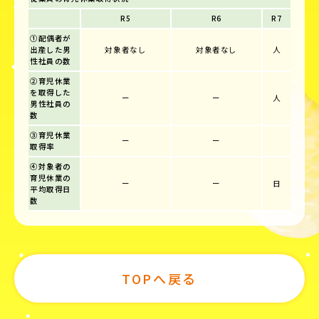
R5
R6
R7
①配偶者が
出産した男
対象者なし
対象者なし
人
性社員の数
②育児休業
を取得した
ー
ー
人
男性社員の
数
③育児休業
ー
ー
取得率
④対象者の
育児休業の
ー
ー
日
平均取得日
数
TOPへ戻る