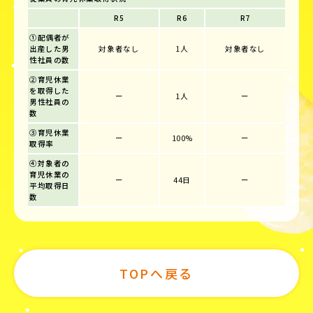
R5
R6
R7
①配偶者が
出産した男
対象者なし
1人
対象者なし
性社員の数
②育児休業
を取得した
ー
1人
ー
男性社員の
数
③育児休業
ー
100%
ー
取得率
④対象者の
育児休業の
ー
44日
ー
平均取得日
数
TOPへ戻る