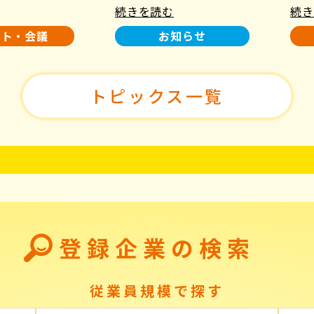
続きを読む
続き
使用について
た！
ント・会議
お知らせ
トピックス一覧
登録企業の検索
従業員規模で探す