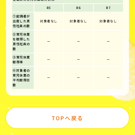
R5
R6
R7
①配偶者が
出産した男
対象者なし
対象者なし
対象者なし
性社員の数
②育児休業
を取得した
ー
ー
ー
男性社員の
数
③育児休業
ー
ー
ー
取得率
④対象者の
育児休業の
ー
ー
ー
平均取得日
数
TOPへ戻る