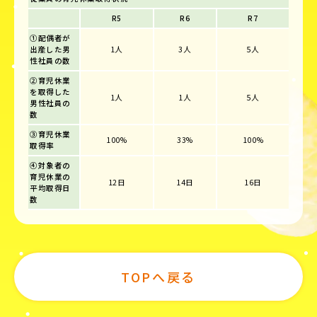
R5
R6
R7
①配偶者が
出産した男
1人
3人
5人
性社員の数
②育児休業
を取得した
1人
1人
5人
男性社員の
数
③育児休業
100%
33%
100%
取得率
④対象者の
育児休業の
12日
14日
16日
平均取得日
数
TOPへ戻る