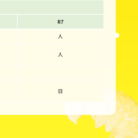
R7
人
人
日