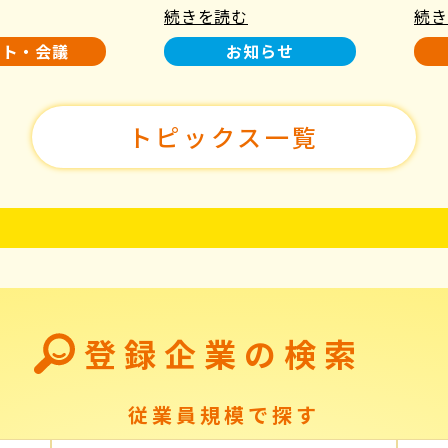
続きを読む
続き
使用について
た！
ント・会議
お知らせ
トピックス一覧
登録企業の検索
従業員規模で探す