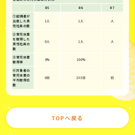
R5
R6
R7
①配偶者が
出産した男
1人
1人
人
性社員の数
②育児休業
を取得した
0人
1人
人
男性社員の
数
③育児休業
0%
100%
取得率
④対象者の
育児休業の
0日
233日
日
平均取得日
数
TOPへ戻る