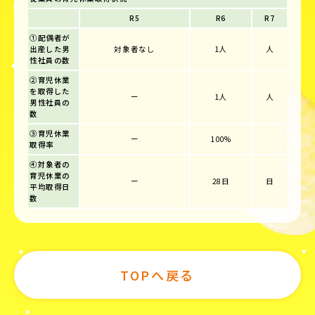
R5
R6
R7
①配偶者が
出産した男
対象者なし
1人
人
性社員の数
②育児休業
を取得した
ー
1人
人
男性社員の
数
③育児休業
ー
100%
取得率
④対象者の
育児休業の
ー
28日
日
平均取得日
数
TOPへ戻る