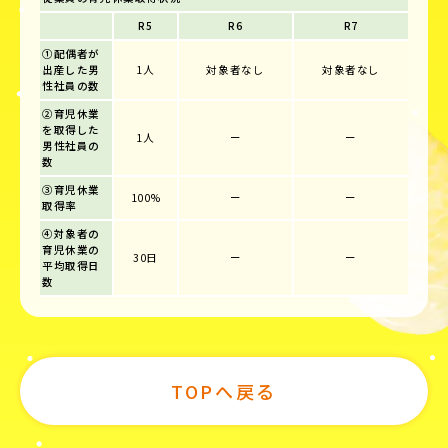
R5
R6
R7
①配偶者が
出産した男
1人
対象者なし
対象者なし
性社員の数
②育児休業
を取得した
1人
ー
ー
男性社員の
数
③育児休業
100%
ー
ー
取得率
④対象者の
育児休業の
30日
ー
ー
平均取得日
数
TOPへ戻る